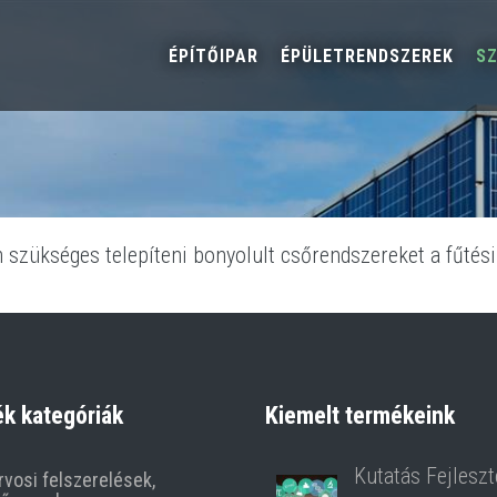
ÉPÍTŐIPAR
ÉPÜLETRENDSZEREK
S
szükséges telepíteni bonyolult csőrendszereket a fűtési
k kategóriák
Kiemelt termékeink
Kutatás Fejleszt
rvosi felszerelések,