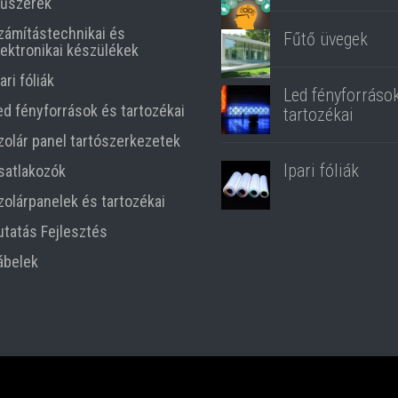
űszerek
zámítástechnikai és
Fűtő üvegek
lektronikai készülékek
ari fóliák
Led fényforráso
ed fényforrások és tartozékai
tartozékai
zolár panel tartószerkezetek
Ipari fóliák
satlakozók
zolárpanelek és tartozékai
utatás Fejlesztés
ábelek