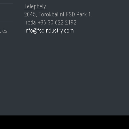
Telephely:
2045, Törökbálint FSD Park 1.
iroda:
+36 30 622 2192
info@fsdindustry.com
k és