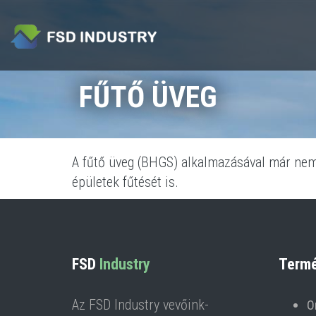
Ugrás a tartalomra
Keresés űrlap
FŰTŐ ÜVEG
A fűtő üveg (BHGS) alkalmazásával már nem 
épületek fűtését is.
FSD
Industry
Termé
Az FSD Industry vevőink-
O