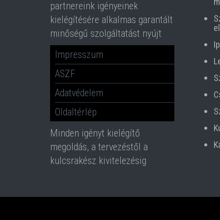
m
partnereink igényeinek
S
kielégítésére alkalmas garantált
e
minőségű szolgáltatást nyújt
Ip
Impresszum
L
ASZF
S
Adatvédelem
C
Oldaltérlép
S
K
Minden igényt kielégítő
K
megoldás, a tervezéstől a
kulcsrakész kivitelezésig